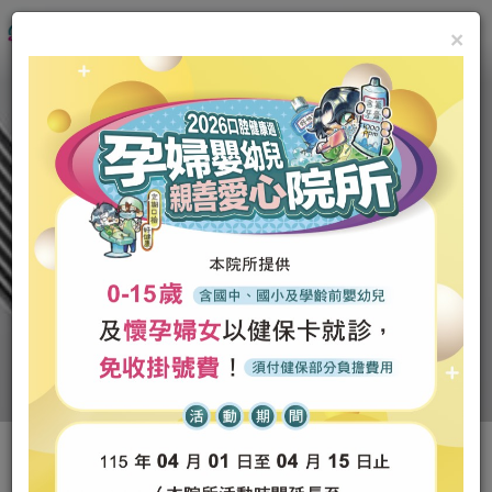
×
最新消息
診所介紹
優質專業口腔保健照護
醫師團隊
3D立體微創植牙的專家
診療項目
顯微根管治療的轉診中心
先進設備
診所環境
案例分享
數位止鼾牙套