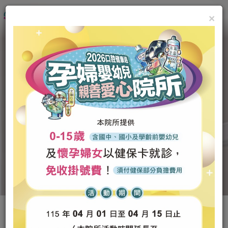
×
最新消息
診所介紹
優質專業口腔保健照護
醫師團隊
3D立體微創植牙的專家
診療項目
顯微根管治療的轉診中心
先進設備
診所環境
案例分享
SOARIC診療椅